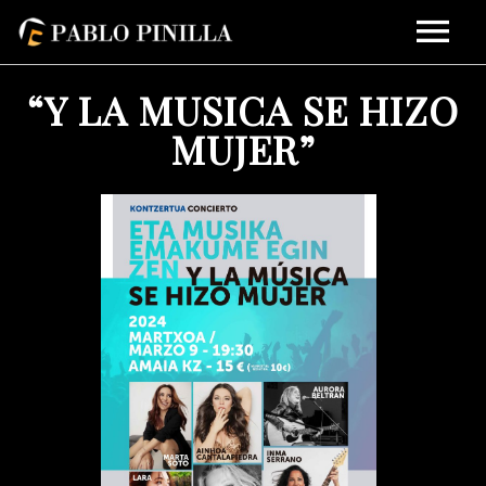
BIOGRAFÍA
“Y LA MUSICA SE HIZO
MUJER”
NOTICIAS
PRODUCCIONES
ÉXITOS
MEDIA
GALERÍA
BLOG
VIDEOS
CONTACTO