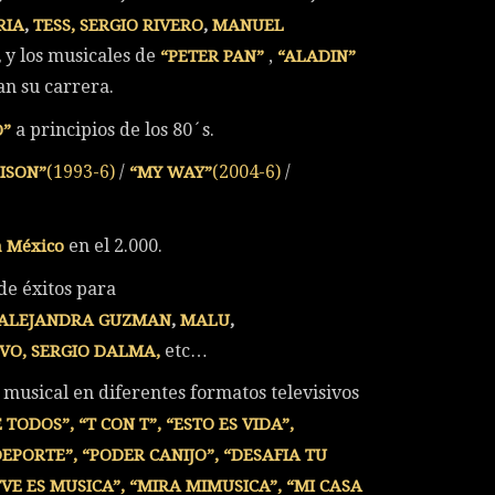
RIA
,
TESS, SERGIO RIVERO
,
MANUEL
y los musicales de
,
,
“PETER PAN”
“ALADIN”
an su carrera.
a principios de los 80´s.
O”
(1993-6)
/
(2004-6)
/
ISON”
“MY WAY”
en el 2.000.
a México
de éxitos para
ALEJANDRA GUZMAN
,
MALU
,
etc…
DIVO, SERGIO DALMA,
 musical en diferentes formatos televisivos
TODOS”, “T CON T”, “ESTO ES VIDA”,
PORTE”, “PODER CANIJO”, “DESAFIA TU
TVE ES MUSICA”, “MIRA MIMUSICA”, “MI CASA