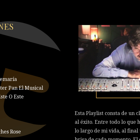
NES
emaría
r Pan El Musical
te O Este
Esta Playlist consta de un 
al éxito. Entre todo lo que
lo largo de mi vida, al final
hes Rose
brisa de cada momento. El c