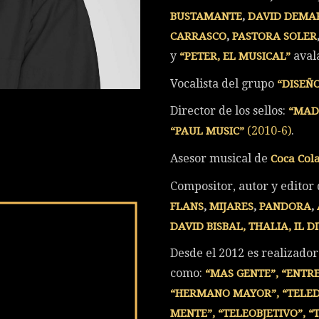
BUSTAMANTE
,
DAVID DEMA
CARRASCO
,
PASTORA SOLER
y
aval
“PETER, EL MUSICAL”
Vocalista del grupo
“DISEÑ
Director de los sellos:
“MAD
(2010-6)
.
“PAUL MUSIC”
Asesor musical de
Coca Col
Compositor, autor y editor 
FLANS
,
MIJARES
,
PANDORA
,
DAVID BISBAL, THALIA, IL 
Desde el 2012 es realizador
como:
“MAS GENTE”, “ENTRE 
“HERMANO MAYOR”, “TELEDE
MENTE”, “TELEOBJETIVO”, “